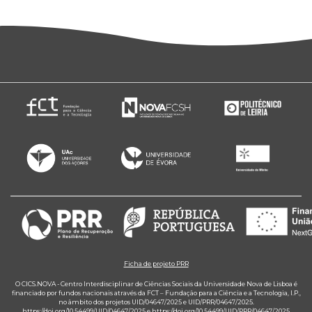
Ficha de projeto PRR
O CICS.NOVA - Centro Interdisciplinar de Ciências Sociais da Universidade Nova de Lisboa é
financiado por fundos nacionais através da FCT – Fundação para a Ciência e a Tecnologia, I.P.,
no âmbito dos projetos UID/04647/2025 e UID/PRR/04647/2025.
https://doi.org/10.54499/UID/04647/2025
e
https://doi.org/10.54499/UID/PRR/04647/2025