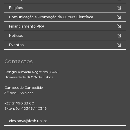
Edições
Comunicação e Promoção da Cultura Científica
Financiamento PRR
Notícias
Eventos
Contactos
Colégio Almada Negreiros (CAN)
Universidade NOVA de Lisboa
Campus de Campolide
3.º piso – Sala 333
+351 21 790 83 00
Extensão: 40346 / 40349
cics.nova@fcsh.unl.pt