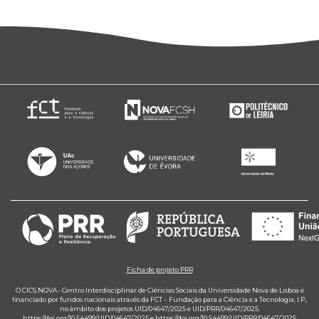
Ficha de projeto PRR
O CICS.NOVA - Centro Interdisciplinar de Ciências Sociais da Universidade Nova de Lisboa é
financiado por fundos nacionais através da FCT – Fundação para a Ciência e a Tecnologia, I.P.,
no âmbito dos projetos UID/04647/2025 e UID/PRR/04647/2025.
https://doi.org/10.54499/UID/04647/2025
e
https://doi.org/10.54499/UID/PRR/04647/2025