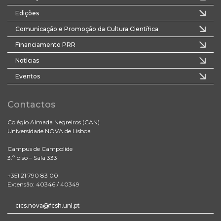
Edições
Comunicação e Promoção da Cultura Científica
Financiamento PRR
Notícias
Eventos
Contactos
Colégio Almada Negreiros (CAN)
Universidade NOVA de Lisboa
Campus de Campolide
3.º piso – Sala 333
+351 21 790 83 00
Extensão: 40346 / 40349
cics.nova@fcsh.unl.pt