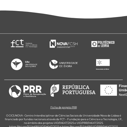
Ficha de projeto PRR
O CICS.NOVA - Centro Interdisciplinar de Ciências Sociais da Universidade Nova de Lisboa é
financiado por fundos nacionais através da FCT – Fundação para a Ciência e a Tecnologia, I.P.,
no âmbito dos projetos UID/04647/2025 e UID/PRR/04647/2025.
https://doi.org/10.54499/UID/04647/2025
e
https://doi.org/10.54499/UID/PRR/04647/2025