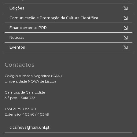
Edições
Comunicação e Promoção da Cultura Científica
Financiamento PRR
Notícias
Eventos
Contactos
Colégio Almada Negreiros (CAN)
Universidade NOVA de Lisboa
Campus de Campolide
3.º piso – Sala 333
+351 21 790 83 00
Extensão: 40346 / 40349
cics.nova@fcsh.unl.pt