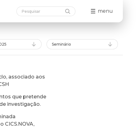
menu
025
Seminário
lo, associado aos
FCSH
ntos que pretende
de investigação.
minada
do CICS.NOVA,