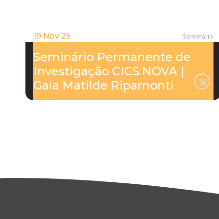
19 Nov 25
Seminário
Seminário Permanente de
Investigação CICS.NOVA |
Gaia Matilde Ripamonti