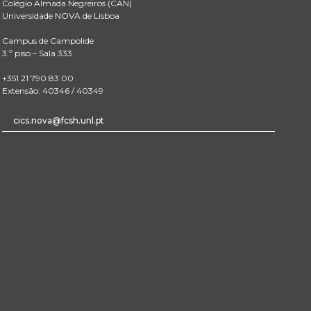
Colégio Almada Negreiros (CAN)
Universidade NOVA de Lisboa
Campus de Campolide
3.º piso – Sala 333
+351 21 790 83 00
Extensão: 40346 / 40349
cics.nova@fcsh.unl.pt