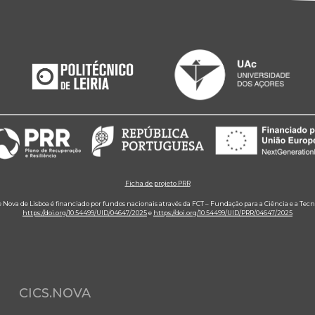
Ficha de projeto PRR
e Nova de Lisboa é financiado por fundos nacionais através da FCT – Fundação para a Ciência e a Tecn
https://doi.org/10.54499/UID/04647/2025
e
https://doi.org/10.54499/UID/PRR/04647/2025
CICS.NOVA