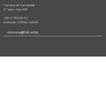
Campus de Campolide
3.º piso – Sala 333
+351 21 790 83 00
Extensão: 40346 / 40349
cics.nova@fcsh.unl.pt