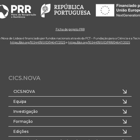
Ficha de projeto PRR
e Nova de Lisboa é financiado por fundos nacionais através da FCT – Fundação para a Ciência e a Tecn
https://doi.org/10.54499/UID/04647/2025
e
https://doi.org/10.54499/UID/PRR/04647/2025
CICS.NOVA
CICS.NOVA
Equipa
Investigação
Formação
Edições