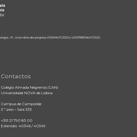
ologia, I.P., no âmbito dos projetos UID/04647/2025 e UID/PRR/04647/2025.
Contactos
Colégio Almada Negreiros (CAN)
Universidade NOVA de Lisboa
Campus de Campolide
3.º piso – Sala 333
+351 21 790 83 00
Extensão: 40346 / 40349