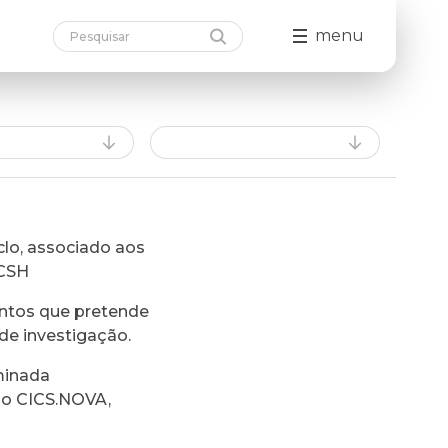
menu
lo, associado aos
FCSH
ntos que pretende
de investigação.
minada
do CICS.NOVA,