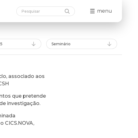
menu
25
Seminário
lo, associado aos
FCSH
ntos que pretende
de investigação.
minada
do CICS.NOVA,