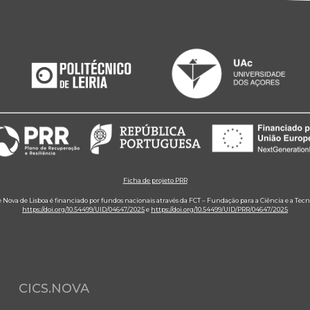
Ficha de projeto PRR
e Nova de Lisboa é financiado por fundos nacionais através da FCT – Fundação para a Ciência e a Tecn
https://doi.org/10.54499/UID/04647/2025
e
https://doi.org/10.54499/UID/PRR/04647/2025
CICS.NOVA