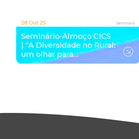
28 Out 25
Seminário
Seminário-Almoço CICS
| “A Diversidade no Rural:
um olhar para…