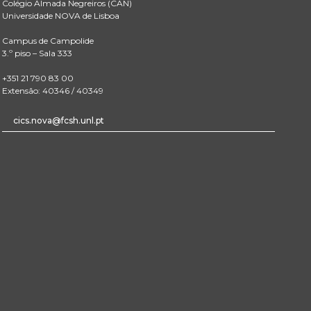
Colégio Almada Negreiros (CAN)
Universidade NOVA de Lisboa
Campus de Campolide
3.º piso – Sala 333
+351 21 790 83 00
Extensão: 40346 / 40349
cics.nova@fcsh.unl.pt