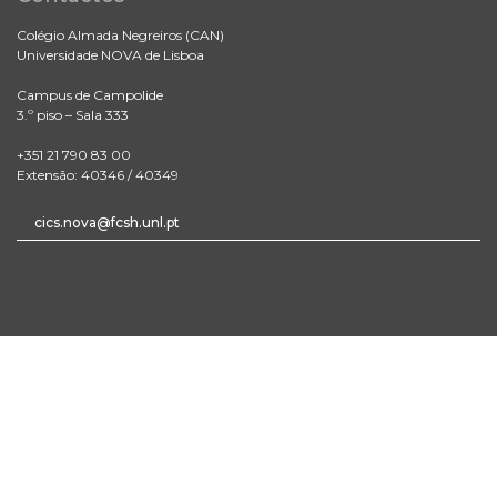
Colégio Almada Negreiros (CAN)
Universidade NOVA de Lisboa
Campus de Campolide
3.º piso – Sala 333
+351 21 790 83 00
Extensão: 40346 / 40349
cics.nova@fcsh.unl.pt