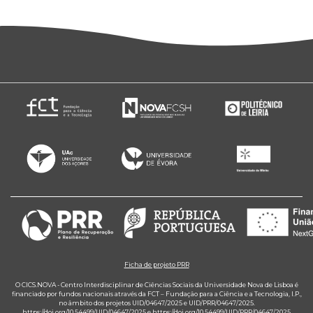
Ficha de projeto PRR
O CICS.NOVA - Centro Interdisciplinar de Ciências Sociais da Universidade Nova de Lisboa é
financiado por fundos nacionais através da FCT – Fundação para a Ciência e a Tecnologia, I.P.,
no âmbito dos projetos UID/04647/2025 e UID/PRR/04647/2025.
https://doi.org/10.54499/UID/04647/2025
e
https://doi.org/10.54499/UID/PRR/04647/2025