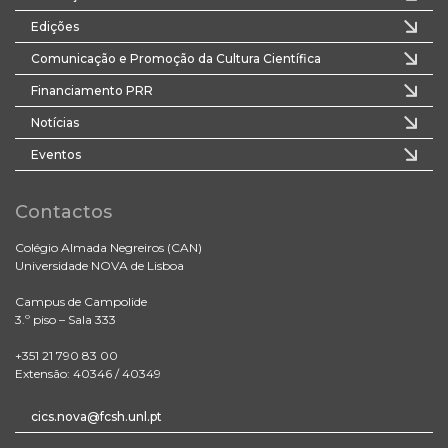
Edições
Comunicação e Promoção da Cultura Científica
Financiamento PRR
Notícias
Eventos
Contactos
Colégio Almada Negreiros (CAN)
Universidade NOVA de Lisboa
Campus de Campolide
3.º piso – Sala 333
+351 21 790 83 00
Extensão: 40346 / 40349
cics.nova@fcsh.unl.pt