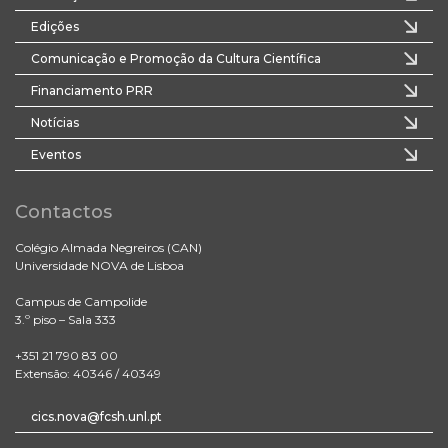
Edições
Comunicação e Promoção da Cultura Científica
Financiamento PRR
Notícias
Eventos
Contactos
Colégio Almada Negreiros (CAN)
Universidade NOVA de Lisboa
Campus de Campolide
3.º piso – Sala 333
+351 21 790 83 00
Extensão: 40346 / 40349
cics.nova@fcsh.unl.pt