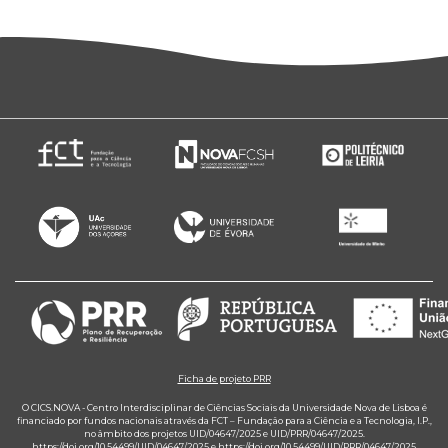
Ficha de projeto PRR
O CICS.NOVA - Centro Interdisciplinar de Ciências Sociais da Universidade Nova de Lisboa é
financiado por fundos nacionais através da FCT – Fundação para a Ciência e a Tecnologia, I.P.,
no âmbito dos projetos UID/04647/2025 e UID/PRR/04647/2025.
https://doi.org/10.54499/UID/04647/2025
e
https://doi.org/10.54499/UID/PRR/04647/2025