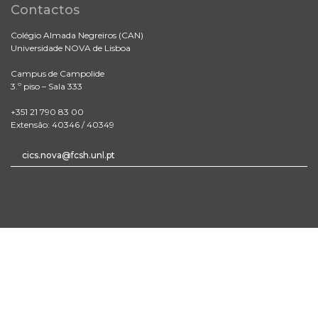
Contactos
Colégio Almada Negreiros (CAN)
Universidade NOVA de Lisboa
Campus de Campolide
3.º piso – Sala 333
+351 21 790 83 00
Extensão: 40346 / 40349
cics.nova@fcsh.unl.pt