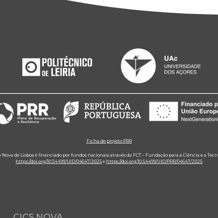
Ficha de projeto PRR
e Nova de Lisboa é financiado por fundos nacionais através da FCT – Fundação para a Ciência e a Tecn
https://doi.org/10.54499/UID/04647/2025
e
https://doi.org/10.54499/UID/PRR/04647/2025
CICS.NOVA