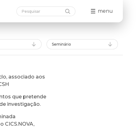
menu
Seminário
lo, associado aos
FCSH
ntos que pretende
de investigação.
minada
do CICS.NOVA,