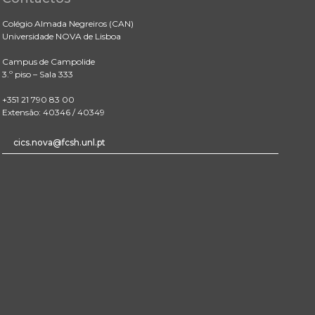
Colégio Almada Negreiros (CAN)
Universidade NOVA de Lisboa
Campus de Campolide
3.º piso – Sala 333
+351 21 790 83 00
Extensão: 40346 / 40349
cics.nova@fcsh.unl.pt