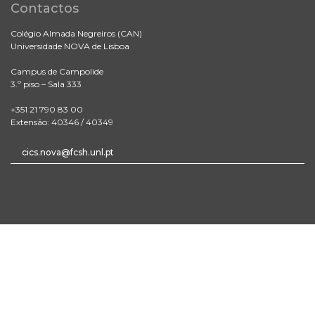
Contactos
Colégio Almada Negreiros (CAN)
Universidade NOVA de Lisboa
Campus de Campolide
3.º piso – Sala 333
+351 21 790 83 00
Extensão: 40346 / 40349
cics.nova@fcsh.unl.pt