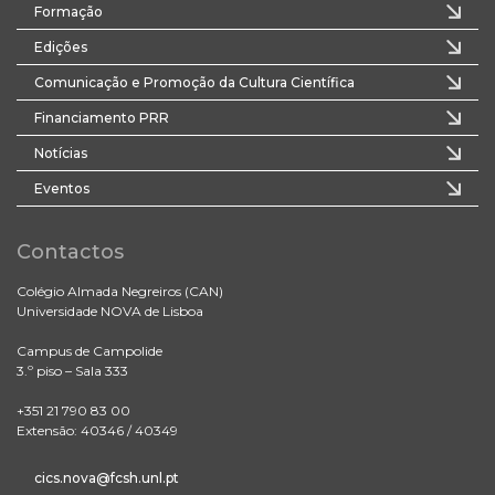
Formação
Edições
Comunicação e Promoção da Cultura Científica
Financiamento PRR
Notícias
Eventos
Contactos
Colégio Almada Negreiros (CAN)
Universidade NOVA de Lisboa
Campus de Campolide
3.º piso – Sala 333
+351 21 790 83 00
Extensão: 40346 / 40349
cics.nova@fcsh.unl.pt