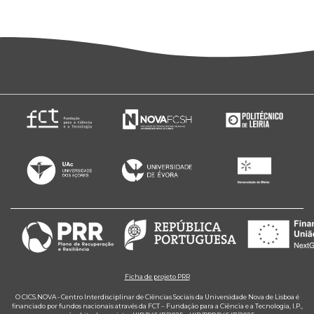
Ficha de projeto PRR
O CICS.NOVA - Centro Interdisciplinar de Ciências Sociais da Universidade Nova de Lisboa é
financiado por fundos nacionais através da FCT – Fundação para a Ciência e a Tecnologia, I.P.,