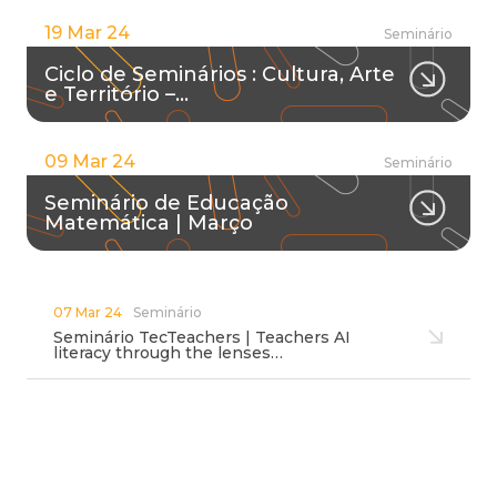
19 Mar 24
Seminário
Ciclo de Seminários : Cultura, Arte
e Território –…
09 Mar 24
Seminário
Seminário de Educação
Matemática | Março
07 Mar 24
Seminário
Seminário TecTeachers | Teachers AI
literacy through the lenses…