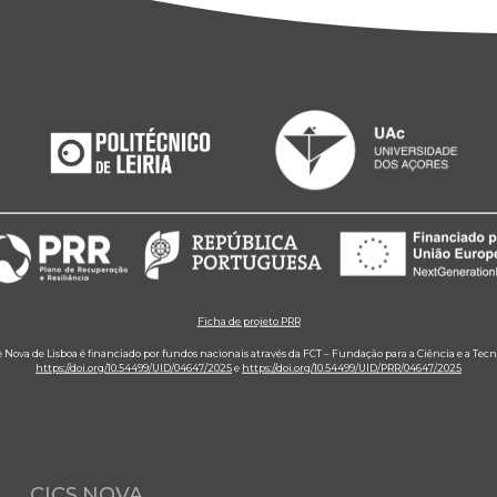
Ficha de projeto PRR
e Nova de Lisboa é financiado por fundos nacionais através da FCT – Fundação para a Ciência e a Tecn
https://doi.org/10.54499/UID/04647/2025
e
https://doi.org/10.54499/UID/PRR/04647/2025
CICS.NOVA