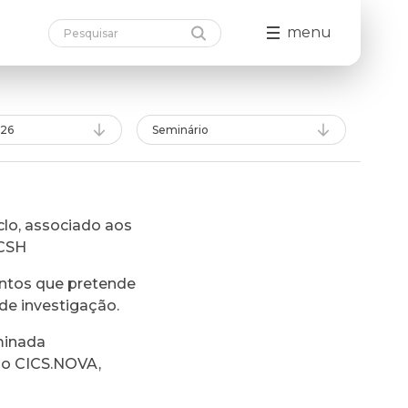
menu
026
Seminário
lo, associado aos
FCSH
ntos que pretende
de investigação.
minada
do CICS.NOVA,