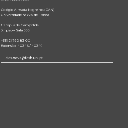
Colégio Almada Negreiros (CAN)
Universidade NOVA de Lisboa
Campus de Campolide
3.º piso – Sala 333
+351 21 790 83 00
Extensão: 40346 / 40349
cics.nova@fcsh.unl.pt