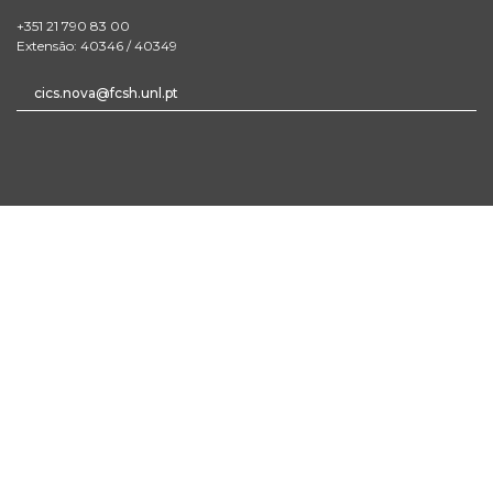
+351 21 790 83 00
Extensão: 40346 / 40349
cics.nova@fcsh.unl.pt