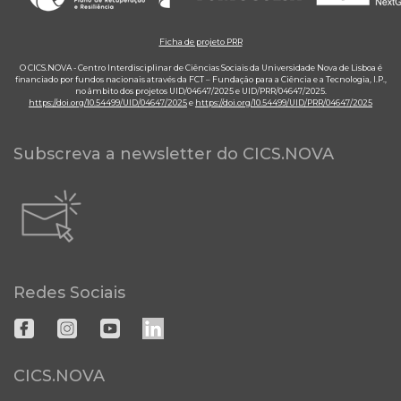
Ficha de projeto PRR
O CICS.NOVA - Centro Interdisciplinar de Ciências Sociais da Universidade Nova de Lisboa é
financiado por fundos nacionais através da FCT – Fundação para a Ciência e a Tecnologia, I.P.,
no âmbito dos projetos UID/04647/2025 e UID/PRR/04647/2025.
https://doi.org/10.54499/UID/04647/2025
e
https://doi.org/10.54499/UID/PRR/04647/2025
Subscreva a newsletter do CICS.NOVA
Redes Sociais
CICS.NOVA