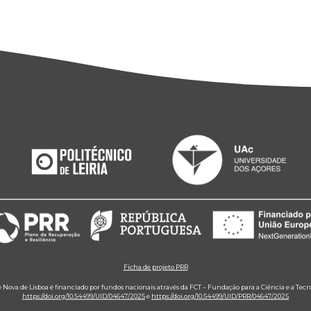
Ficha de projeto PRR
e Nova de Lisboa é financiado por fundos nacionais através da FCT – Fundação para a Ciência e a Tecn
https://doi.org/10.54499/UID/04647/2025
e
https://doi.org/10.54499/UID/PRR/04647/2025