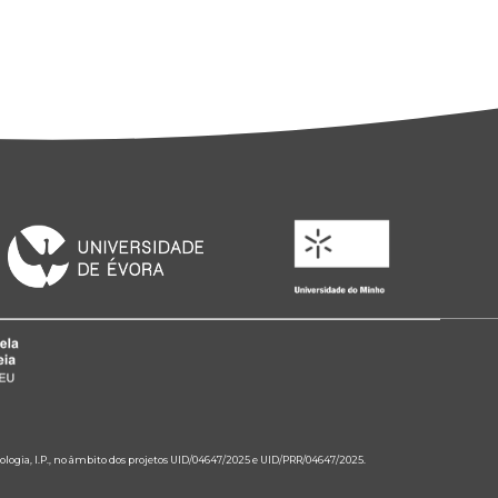
ologia, I.P., no âmbito dos projetos UID/04647/2025 e UID/PRR/04647/2025.