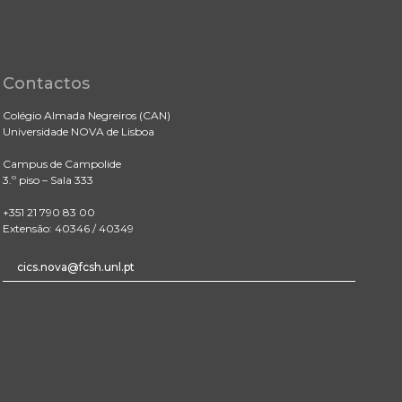
Contactos
Colégio Almada Negreiros (CAN)
Universidade NOVA de Lisboa
Campus de Campolide
3.º piso – Sala 333
+351 21 790 83 00
Extensão: 40346 / 40349
cics.nova@fcsh.unl.pt