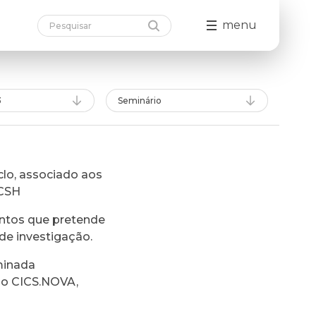
menu
3
Seminário
lo, associado aos
FCSH
ntos que pretende
de investigação.
minada
do CICS.NOVA,