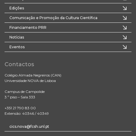
Edições
Comunicação e Promoção da Cultura Científica
Financiamento PRR
Notícias
Eventos
Contactos
Colégio Almada Negreiros (CAN)
Universidade NOVA de Lisboa
Campus de Campolide
3.º piso – Sala 333
+351 21 790 83 00
Extensão: 40346 / 40349
cics.nova@fcsh.unl.pt