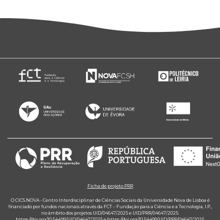
Ficha de projeto PRR
O CICS.NOVA - Centro Interdisciplinar de Ciências Sociais da Universidade Nova de Lisboa é
financiado por fundos nacionais através da FCT – Fundação para a Ciência e a Tecnologia, I.P.,
no âmbito dos projetos UID/04647/2025 e UID/PRR/04647/2025.
https://doi.org/10.54499/UID/04647/2025
e
https://doi.org/10.54499/UID/PRR/04647/2025