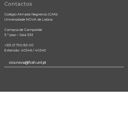
Contactos
Colégio Almada Negreiros (CAN)
Universidade NOVA de Lisboa
Campus de Campolide
3.º piso – Sala 333
+351 21 790 83 00
Extensão: 40346 / 40349
cics.nova@fcsh.unl.pt