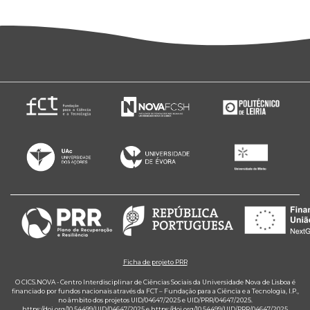
Ficha de projeto PRR
O CICS.NOVA - Centro Interdisciplinar de Ciências Sociais da Universidade Nova de Lisboa é
financiado por fundos nacionais através da FCT – Fundação para a Ciência e a Tecnologia, I.P.,
no âmbito dos projetos UID/04647/2025 e UID/PRR/04647/2025.
https://doi.org/10.54499/UID/04647/2025
e
https://doi.org/10.54499/UID/PRR/04647/2025