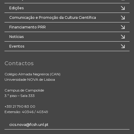
Edições
Comunicação e Promoção da Cultura Científica
Financiamento PRR
Notícias
Eventos
Contactos
Colégio Almada Negreiros (CAN)
Universidade NOVA de Lisboa
Campus de Campolide
3.º piso – Sala 333
+351 21 790 83 00
Extensão: 40346 / 40349
cics.nova@fcsh.unl.pt