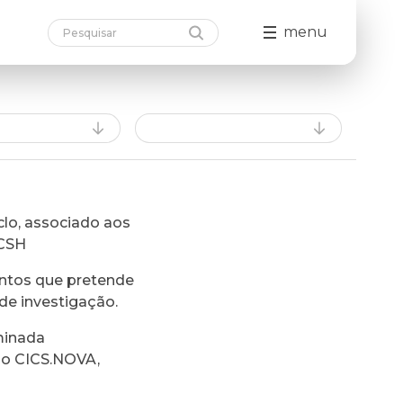
menu
lo, associado aos
FCSH
ntos que pretende
de investigação.
minada
do CICS.NOVA,