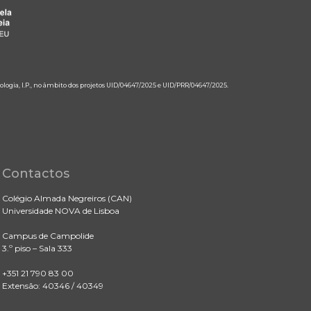
ologia, I.P., no âmbito dos projetos UID/04647/2025 e UID/PRR/04647/2025.
Contactos
Colégio Almada Negreiros (CAN)
Universidade NOVA de Lisboa
Campus de Campolide
3.º piso – Sala 333
+351 21 790 83 00
Extensão: 40346 / 40349