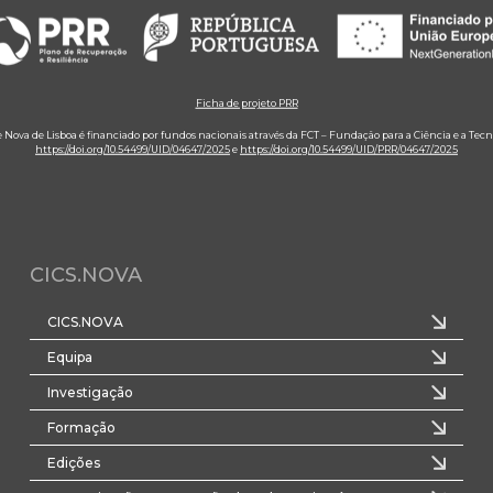
Ficha de projeto PRR
e Nova de Lisboa é financiado por fundos nacionais através da FCT – Fundação para a Ciência e a Tecn
https://doi.org/10.54499/UID/04647/2025
e
https://doi.org/10.54499/UID/PRR/04647/2025
CICS.NOVA
CICS.NOVA
Equipa
Investigação
Formação
Edições