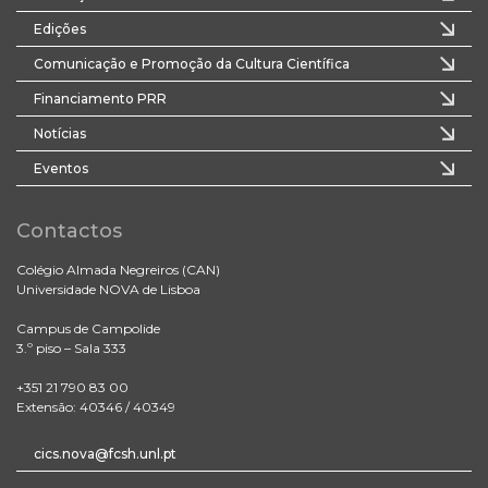
Edições
Comunicação e Promoção da Cultura Científica
Financiamento PRR
Notícias
Eventos
Contactos
Colégio Almada Negreiros (CAN)
Universidade NOVA de Lisboa
Campus de Campolide
3.º piso – Sala 333
+351 21 790 83 00
Extensão: 40346 / 40349
cics.nova@fcsh.unl.pt