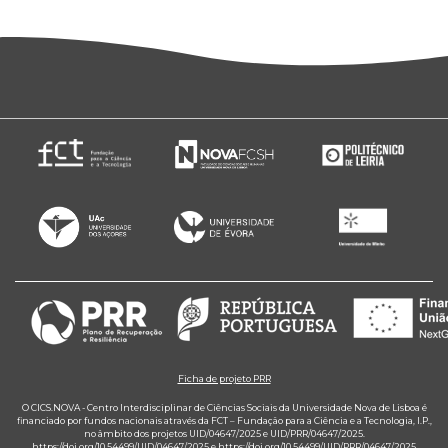
Ficha de projeto PRR
O CICS.NOVA - Centro Interdisciplinar de Ciências Sociais da Universidade Nova de Lisboa é
financiado por fundos nacionais através da FCT – Fundação para a Ciência e a Tecnologia, I.P.,
no âmbito dos projetos UID/04647/2025 e UID/PRR/04647/2025.
https://doi.org/10.54499/UID/04647/2025
e
https://doi.org/10.54499/UID/PRR/04647/2025