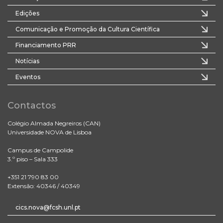
Edições
Comunicação e Promoção da Cultura Científica
Financiamento PRR
Notícias
Eventos
Contactos
Colégio Almada Negreiros (CAN)
Universidade NOVA de Lisboa
Campus de Campolide
3.º piso – Sala 333
+351 21 790 83 00
Extensão: 40346 / 40349
cics.nova@fcsh.unl.pt