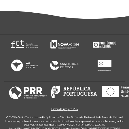
Ficha de projeto PRR
O CICS.NOVA - Centro Interdisciplinar de Ciências Sociais da Universidade Nova de Lisboa é
financiado por fundos nacionais através da FCT – Fundação para a Ciência e a Tecnologia, I.P.,
no âmbito dos projetos UID/04647/2025 e UID/PRR/04647/2025.
https://doi.org/10.54499/UID/04647/2025
e
https://doi.org/10.54499/UID/PRR/04647/2025