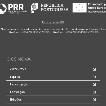
Ficha de projeto PRR
e Nova de Lisboa é financiado por fundos nacionais através da FCT – Fundação para a Ciência e a Tecn
https://doi.org/10.54499/UID/04647/2025
e
https://doi.org/10.54499/UID/PRR/04647/2025
CICS.NOVA
CICS.NOVA
Equipa
Investigação
Formação
Edições