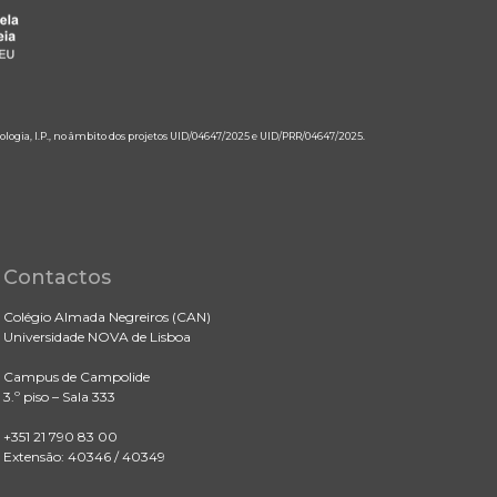
ologia, I.P., no âmbito dos projetos UID/04647/2025 e UID/PRR/04647/2025.
Contactos
Colégio Almada Negreiros (CAN)
Universidade NOVA de Lisboa
Campus de Campolide
3.º piso – Sala 333
+351 21 790 83 00
Extensão: 40346 / 40349