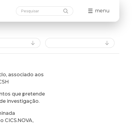
menu
lo, associado aos
FCSH
ntos que pretende
de investigação.
minada
do CICS.NOVA,