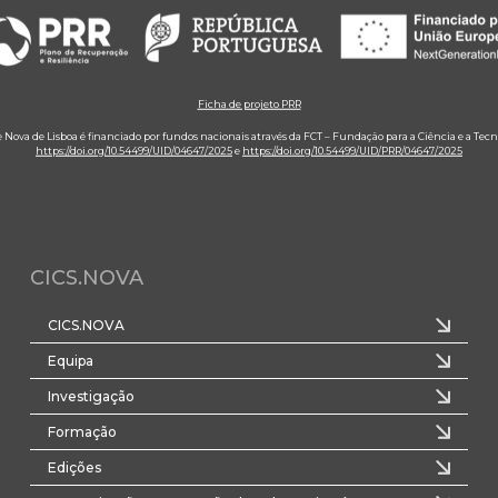
Ficha de projeto PRR
e Nova de Lisboa é financiado por fundos nacionais através da FCT – Fundação para a Ciência e a Tecn
https://doi.org/10.54499/UID/04647/2025
e
https://doi.org/10.54499/UID/PRR/04647/2025
CICS.NOVA
CICS.NOVA
Equipa
Investigação
Formação
Edições