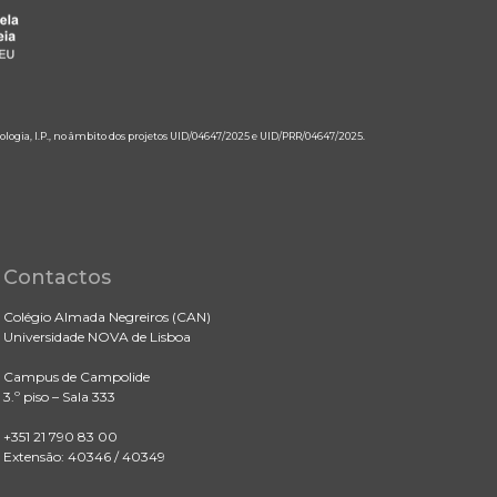
ologia, I.P., no âmbito dos projetos UID/04647/2025 e UID/PRR/04647/2025.
Contactos
Colégio Almada Negreiros (CAN)
Universidade NOVA de Lisboa
Campus de Campolide
3.º piso – Sala 333
+351 21 790 83 00
Extensão: 40346 / 40349