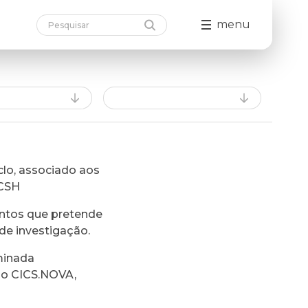
menu
lo, associado aos
FCSH
ntos que pretende
de investigação.
minada
do CICS.NOVA,