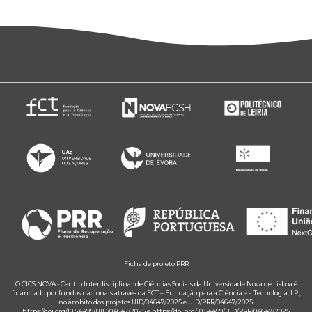
Ficha de projeto PRR
O CICS.NOVA - Centro Interdisciplinar de Ciências Sociais da Universidade Nova de Lisboa é
financiado por fundos nacionais através da FCT – Fundação para a Ciência e a Tecnologia, I.P.,
no âmbito dos projetos UID/04647/2025 e UID/PRR/04647/2025.
https://doi.org/10.54499/UID/04647/2025
e
https://doi.org/10.54499/UID/PRR/04647/2025