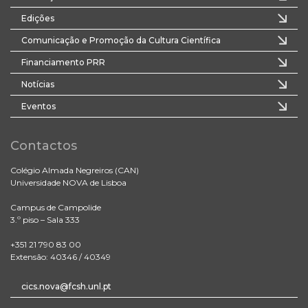
Edições
Comunicação e Promoção da Cultura Científica
Financiamento PRR
Notícias
Eventos
Contactos
Colégio Almada Negreiros (CAN)
Universidade NOVA de Lisboa
Campus de Campolide
3.º piso – Sala 333
+351 21 790 83 00
Extensão: 40346 / 40349
cics.nova@fcsh.unl.pt