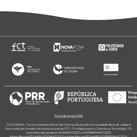
Ficha de projeto PRR
O CICS.NOVA - Centro Interdisciplinar de Ciências Sociais da Universidade Nova de Lisboa é
financiado por fundos nacionais através da FCT – Fundação para a Ciência e a Tecnologia, I.P.,
no âmbito dos projetos UID/04647/2025 e UID/PRR/04647/2025.
https://doi.org/10.54499/UID/04647/2025
e
https://doi.org/10.54499/UID/PRR/04647/2025