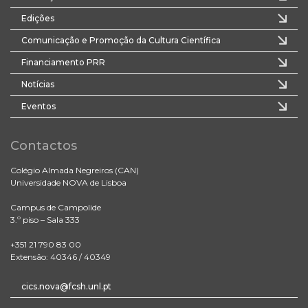
Edições
Comunicação e Promoção da Cultura Científica
Financiamento PRR
Notícias
Eventos
Contactos
Colégio Almada Negreiros (CAN)
Universidade NOVA de Lisboa
Campus de Campolide
3.º piso – Sala 333
+351 21 790 83 00
Extensão: 40346 / 40349
cics.nova@fcsh.unl.pt