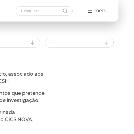
menu
lo, associado aos
FCSH
ntos que pretende
de investigação.
minada
do CICS.NOVA,