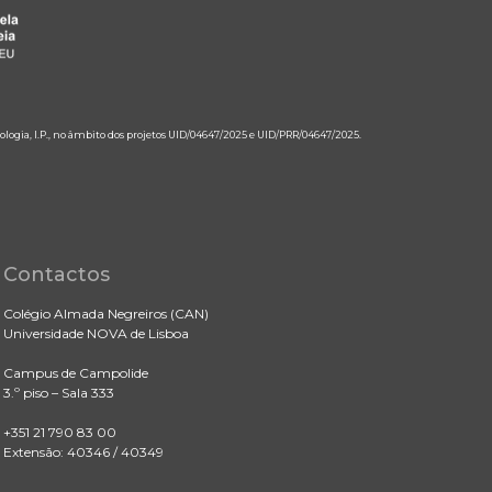
ologia, I.P., no âmbito dos projetos UID/04647/2025 e UID/PRR/04647/2025.
Contactos
Colégio Almada Negreiros (CAN)
Universidade NOVA de Lisboa
Campus de Campolide
3.º piso – Sala 333
+351 21 790 83 00
Extensão: 40346 / 40349