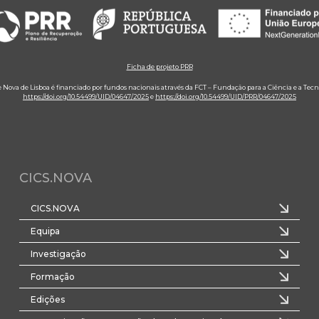
Ficha de projeto PRR
e Nova de Lisboa é financiado por fundos nacionais através da FCT – Fundação para a Ciência e a Tecn
https://doi.org/10.54499/UID/04647/2025
e
https://doi.org/10.54499/UID/PRR/04647/2025
CICS.NOVA
CICS.NOVA
Equipa
Investigação
Formação
Edições