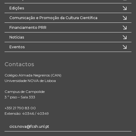
Edições
Comunicação e Promoção da Cultura Científica
Financiamento PRR
Notícias
Eventos
Contactos
Colégio Almada Negreiros (CAN)
Universidade NOVA de Lisboa
Campus de Campolide
3.º piso – Sala 333
+351 21 790 83 00
Extensão: 40346 / 40349
cics.nova@fcsh.unl.pt