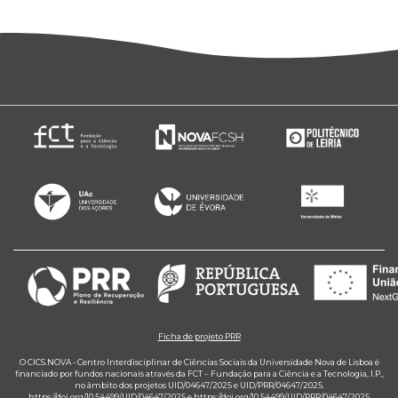
Ficha de projeto PRR
O CICS.NOVA - Centro Interdisciplinar de Ciências Sociais da Universidade Nova de Lisboa é
financiado por fundos nacionais através da FCT – Fundação para a Ciência e a Tecnologia, I.P.,
no âmbito dos projetos UID/04647/2025 e UID/PRR/04647/2025.
https://doi.org/10.54499/UID/04647/2025
e
https://doi.org/10.54499/UID/PRR/04647/2025