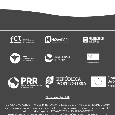
Ficha de projeto PRR
O CICS.NOVA - Centro Interdisciplinar de Ciências Sociais da Universidade Nova de Lisboa é
financiado por fundos nacionais através da FCT – Fundação para a Ciência e a Tecnologia, I.P.,
no âmbito dos projetos UID/04647/2025 e UID/PRR/04647/2025.
https://doi.org/10.54499/UID/04647/2025
e
https://doi.org/10.54499/UID/PRR/04647/2025