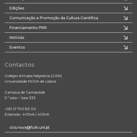
Edições
Comunicação e Promoção da Cultura Científica
Financiamento PRR
Notícias
Eventos
Contactos
Colégio Almada Negreiros (CAN)
Universidade NOVA de Lisboa
Campus de Campolide
3.º piso – Sala 333
+351 21 790 83 00
Extensão: 40346 / 40349
cics.nova@fcsh.unl.pt