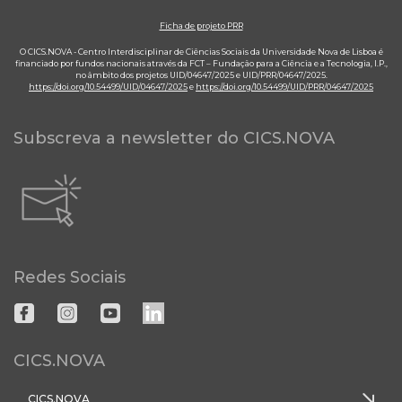
Ficha de projeto PRR
O CICS.NOVA - Centro Interdisciplinar de Ciências Sociais da Universidade Nova de Lisboa é
financiado por fundos nacionais através da FCT – Fundação para a Ciência e a Tecnologia, I.P.,
no âmbito dos projetos UID/04647/2025 e UID/PRR/04647/2025.
https://doi.org/10.54499/UID/04647/2025
e
https://doi.org/10.54499/UID/PRR/04647/2025
Subscreva a newsletter do CICS.NOVA
Redes Sociais
CICS.NOVA
CICS.NOVA