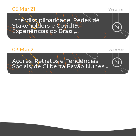
05 Mar 21
Webinar
Interdisciplinaridade, Redes de
Stakeholders e Covid19:
Experiências do Brasil,…
03 Mar 21
Webinar
Açores: Retratos e Tendências
Sociais, de Gilberta Pavão Nunes…