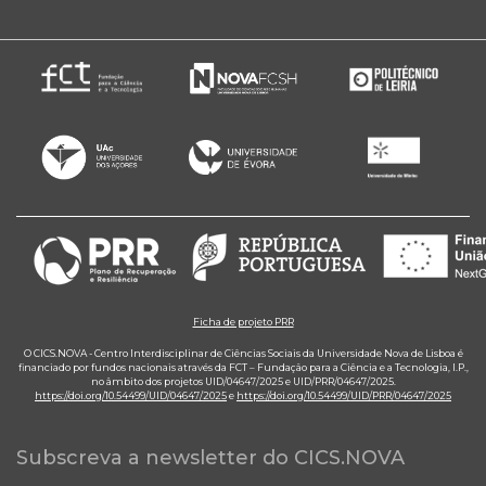
Ficha de projeto PRR
O CICS.NOVA - Centro Interdisciplinar de Ciências Sociais da Universidade Nova de Lisboa é
financiado por fundos nacionais através da FCT – Fundação para a Ciência e a Tecnologia, I.P.,
no âmbito dos projetos UID/04647/2025 e UID/PRR/04647/2025.
https://doi.org/10.54499/UID/04647/2025
e
https://doi.org/10.54499/UID/PRR/04647/2025
Subscreva a newsletter do CICS.NOVA