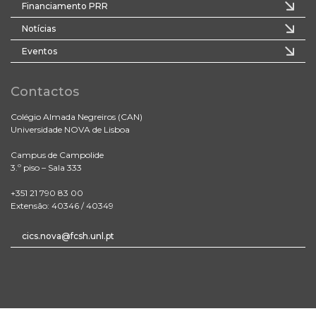
Financiamento PRR
Notícias
Eventos
Contactos
Colégio Almada Negreiros (CAN)
Universidade NOVA de Lisboa
Campus de Campolide
3.º piso – Sala 333
+351 21 790 83 00
Extensão: 40346 / 40349
cics.nova@fcsh.unl.pt