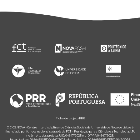
Ficha de projeto PRR
O CICS.NOVA - Centro Interdisciplinar de Ciências Sociais da Universidade Nova de Lisboa é
financiado por fundos nacionais através da FCT – Fundação para a Ciência e a Tecnologia, I.P.,
no âmbito dos projetos UID/04647/2025 e UID/PRR/04647/2025.
https://doi.org/10.54499/UID/04647/2025
e
https://doi.org/10.54499/UID/PRR/04647/2025