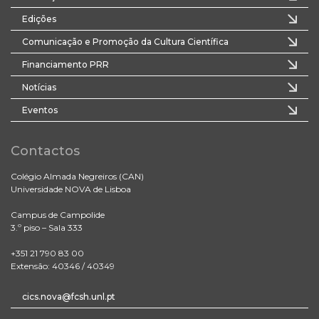
Edições
Comunicação e Promoção da Cultura Científica
Financiamento PRR
Notícias
Eventos
Contactos
Colégio Almada Negreiros (CAN)
Universidade NOVA de Lisboa
Campus de Campolide
3.º piso – Sala 333
+351 21 790 83 00
Extensão: 40346 / 40349
cics.nova@fcsh.unl.pt