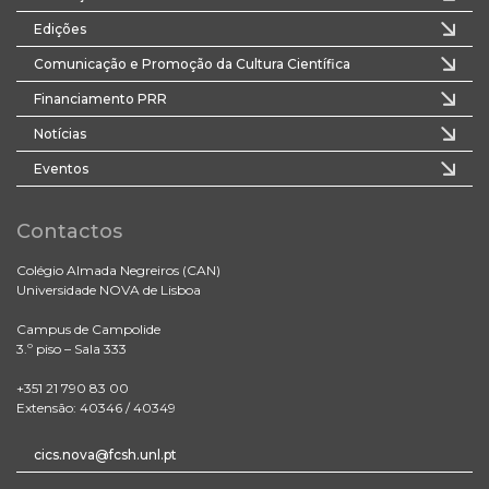
Edições
Comunicação e Promoção da Cultura Científica
Financiamento PRR
Notícias
Eventos
Contactos
Colégio Almada Negreiros (CAN)
Universidade NOVA de Lisboa
Campus de Campolide
3.º piso – Sala 333
+351 21 790 83 00
Extensão: 40346 / 40349
cics.nova@fcsh.unl.pt