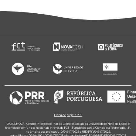
Ficha de projeto PRR
O CICS.NOVA - Centro Interdisciplinar de Ciências Sociais da Universidade Nova de Lisboa é
financiado por fundos nacionais através da FCT – Fundação para a Ciência e a Tecnologia, I.P.,
no âmbito dos projetos UID/04647/2025 e UID/PRR/04647/2025.
https://doi.org/10.54499/UID/04647/2025
e
https://doi.org/10.54499/UID/PRR/04647/2025