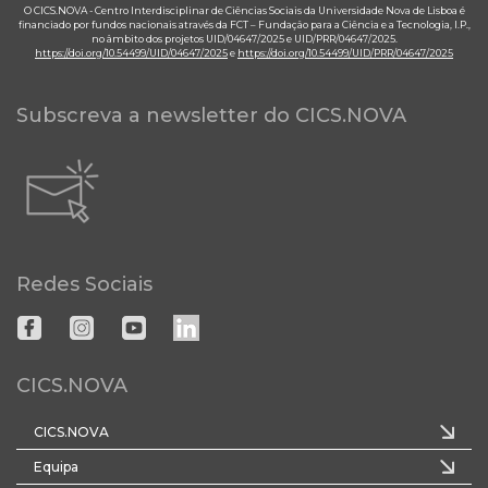
O CICS.NOVA - Centro Interdisciplinar de Ciências Sociais da Universidade Nova de Lisboa é
financiado por fundos nacionais através da FCT – Fundação para a Ciência e a Tecnologia, I.P.,
no âmbito dos projetos UID/04647/2025 e UID/PRR/04647/2025.
https://doi.org/10.54499/UID/04647/2025
e
https://doi.org/10.54499/UID/PRR/04647/2025
Subscreva a newsletter do CICS.NOVA
Redes Sociais
CICS.NOVA
CICS.NOVA
Equipa