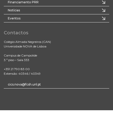
Financiamento PRR
Notícias
Eventos
Contactos
Colégio Almada Negreiros (CAN)
Universidade NOVA de Lisboa
Campus de Campolide
3.º piso – Sala 333
+351 21 790 83 00
Extensão: 40346 / 40349
cics.nova@fcsh.unl.pt