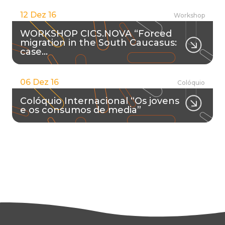
12 Dez 16
Workshop
WORKSHOP CICS.NOVA “Forced
migration in the South Caucasus:
case…
06 Dez 16
Colóquio
Colóquio Internacional “Os jovens
e os consumos de media”