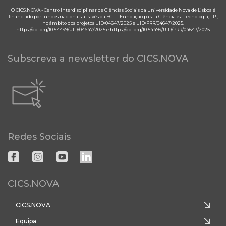
O CICS.NOVA - Centro Interdisciplinar de Ciências Sociais da Universidade Nova de Lisboa é
financiado por fundos nacionais através da FCT – Fundação para a Ciência e a Tecnologia, I.P.,
no âmbito dos projetos UID/04647/2025 e UID/PRR/04647/2025.
https://doi.org/10.54499/UID/04647/2025
e
https://doi.org/10.54499/UID/PRR/04647/2025
Subscreva a newsletter do CICS.NOVA
Redes Sociais
CICS.NOVA
CICS.NOVA
Equipa