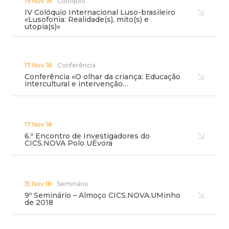
19 Nov 18
Colóquio
IV Colóquio Internacional Luso-brasileiro
«Lusofonia: Realidade(s), mito(s) e
utopia(s)»
17 Nov 18
Conferência
Conferência «O olhar da criança: Educação
intercultural e intervenção…
17 Nov 18
6.º Encontro de Investigadores do
CICS.NOVA Polo UÉvora
15 Nov 18
Seminário
9º Seminário – Almoço CICS.NOVA.UMinho
de 2018