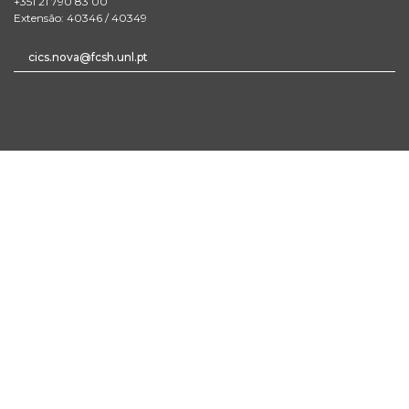
+351 21 790 83 00
Extensão: 40346 / 40349
cics.nova@fcsh.unl.pt