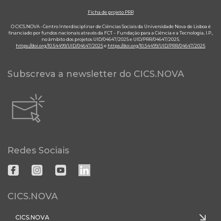
Ficha de projeto PRR
O CICS.NOVA - Centro Interdisciplinar de Ciências Sociais da Universidade Nova de Lisboa é
financiado por fundos nacionais através da FCT – Fundação para a Ciência e a Tecnologia, I.P.,
no âmbito dos projetos UID/04647/2025 e UID/PRR/04647/2025.
https://doi.org/10.54499/UID/04647/2025
e
https://doi.org/10.54499/UID/PRR/04647/2025
Subscreva a newsletter do CICS.NOVA
Redes Sociais
CICS.NOVA
CICS.NOVA