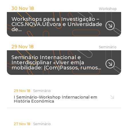
30 Nov 18
Workshop
Workshops para a Investigação –
CICS.NOVA.UÉvora e Universidade
de…
29 Nov 18
Seminário
Seminário Internacional e
Interdisciplinar «Viver em|a
mobilidade: (Com)Passos, rumos…
29 Nov 18
Seminário
I Seminário-Workshop Internacional em
História Económica
27 Nov 18
Seminário