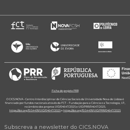
Ficha de projeto PRR
O CICS.NOVA - Centro Interdisciplinar de Ciências Sociais da Universidade Nova de Lisboa é
financiado por fundos nacionais através da FCT – Fundação para a Ciência e a Tecnologia, I.P.,
no âmbito dos projetos UID/04647/2025 e UID/PRR/04647/2025.
https://doi.org/10.54499/UID/04647/2025
e
https://doi.org/10.54499/UID/PRR/04647/2025
Subscreva a newsletter do CICS.NOVA