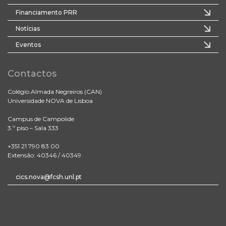
Financiamento PRR
Notícias
Eventos
Contactos
Colégio Almada Negreiros (CAN)
Universidade NOVA de Lisboa
Campus de Campolide
3.º piso – Sala 333
+351 21 790 83 00
Extensão: 40346 / 40349
cics.nova@fcsh.unl.pt