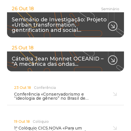
26 Out 18
Seminário
Seminário de Investigação: Projeto
«Urban transformation,
gentrification and social…
25 Out 18
Cátedra Jean Monnet OCEANID –
“A mecânica das ondas…
23 Out 18
Conferência
Conferência «Conservadorismo e
“ideologia de gênero” no Brasil de…
19 Out 18
Colóquio
1º Colóquio CICS.NOVA «Para um