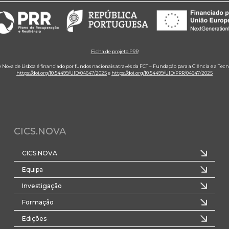
Ficha de projeto PRR
e Nova de Lisboa é financiado por fundos nacionais através da FCT – Fundação para a Ciência e a Tecn
https://doi.org/10.54499/UID/04647/2025
e
https://doi.org/10.54499/UID/PRR/04647/2025
CICS.NOVA
CICS.NOVA
Equipa
Investigação
Formação
Edições