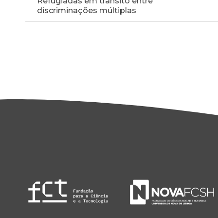
Refugiadas em trânsito entre
discriminações múltiplas