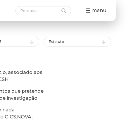
menu
6
Estatuto
lo, associado aos
FCSH
ntos que pretende
de investigação.
minada
do CICS.NOVA,