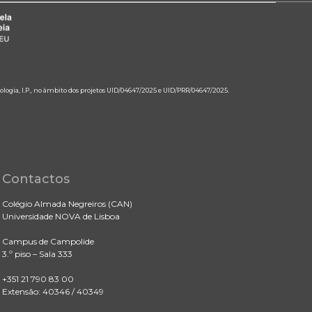
ologia, I.P., no âmbito dos projetos UID/04647/2025 e UID/PRR/04647/2025.
Contactos
Colégio Almada Negreiros (CAN)
Universidade NOVA de Lisboa
Campus de Campolide
3.º piso – Sala 333
+351 21 790 83 00
Extensão: 40346 / 40349