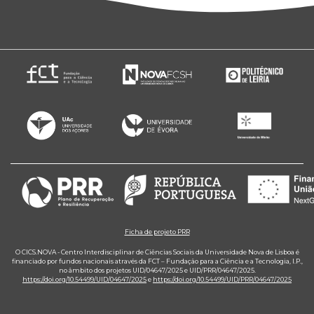
Ficha de projeto PRR
O CICS.NOVA - Centro Interdisciplinar de Ciências Sociais da Universidade Nova de Lisboa é
financiado por fundos nacionais através da FCT – Fundação para a Ciência e a Tecnologia, I.P.,
no âmbito dos projetos UID/04647/2025 e UID/PRR/04647/2025.
https://doi.org/10.54499/UID/04647/2025
e
https://doi.org/10.54499/UID/PRR/04647/2025