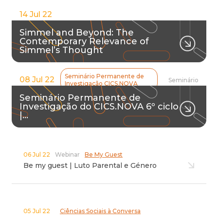
14 Jul 22
Simmel and Beyond: The
Contemporary Relevance of
Simmel’s Thought
Seminário Permanente de
08 Jul 22
Seminário
Investigação CICS.NOVA
Seminário Permanente de
Investigação do CICS.NOVA 6º ciclo
|…
06 Jul 22
Webinar
Be My Guest
Be my guest | Luto Parental e Género
05 Jul 22
Ciências Sociais à Conversa