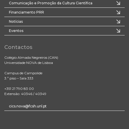
Comunicação e Promoção da Cultura Científica
Financiamento PRR
Notícias
Eventos
Contactos
Colégio Almada Negreiros (CAN)
Universidade NOVA de Lisboa
Campus de Campolide
3.º piso – Sala 333
+351 21 790 83 00
Extensão: 40346 / 40349
cics.nova@fcsh.unl.pt