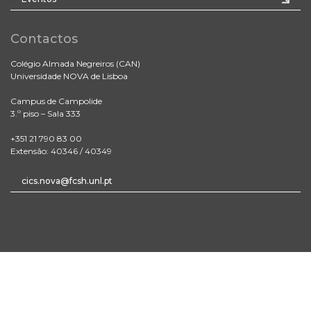
Contactos
Colégio Almada Negreiros (CAN)
Universidade NOVA de Lisboa
Campus de Campolide
3.º piso – Sala 333
+351 21 790 83 00
Extensão: 40346 / 40349
cics.nova@fcsh.unl.pt