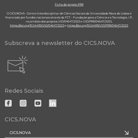
Ficha de projeto PRR
O CICS.NOVA - Centro Interdisciplinar de Ciências Sociais da Universidade Nova de Lisboa é
financiado por fundos nacionais através da FCT – Fundação para a Ciência e a Tecnologia, I.P.,
no âmbito dos projetos UID/04647/2025 e UID/PRR/04647/2025.
https://doi.org/10.54499/UID/04647/2025
e
https://doi.org/10.54499/UID/PRR/04647/2025
Subscreva a newsletter do CICS.NOVA
Redes Sociais
CICS.NOVA
CICS.NOVA