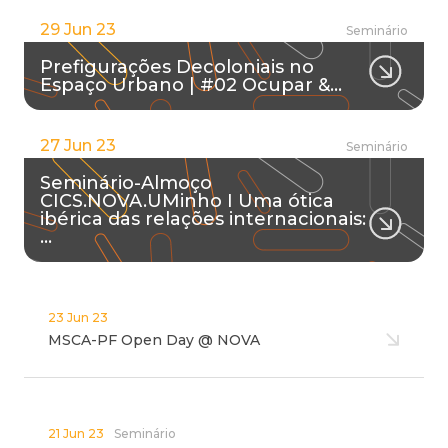
29 Jun 23
Seminário
Prefigurações Decoloniais no
Espaço Urbano | #02 Ocupar &…
27 Jun 23
Seminário
Seminário-Almoço
CICS.NOVA.UMinho I Uma ótica
ibérica das relações internacionais:
…
23 Jun 23
MSCA-PF Open Day @ NOVA
21 Jun 23
Seminário