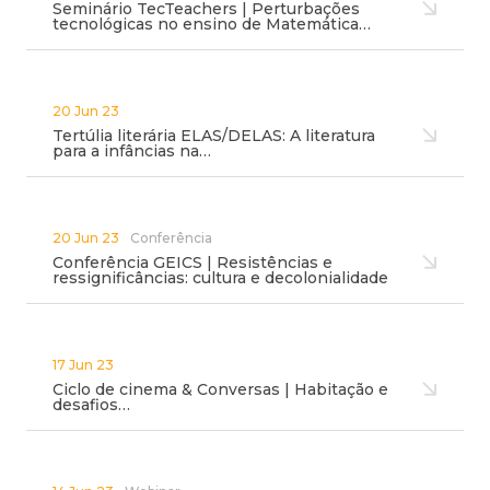
Seminário TecTeachers | Perturbações
tecnológicas no ensino de Matemática…
20 Jun 23
Tertúlia literária ELAS/DELAS: A literatura
para a infâncias na…
20 Jun 23
Conferência
Conferência GEICS | Resistências e
ressignificâncias: cultura e decolonialidade
17 Jun 23
Ciclo de cinema & Conversas | Habitação e
desafios…