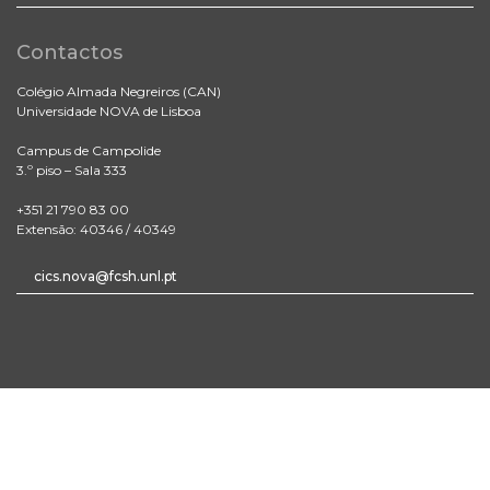
Contactos
Colégio Almada Negreiros (CAN)
Universidade NOVA de Lisboa
Campus de Campolide
3.º piso – Sala 333
+351 21 790 83 00
Extensão: 40346 / 40349
cics.nova@fcsh.unl.pt