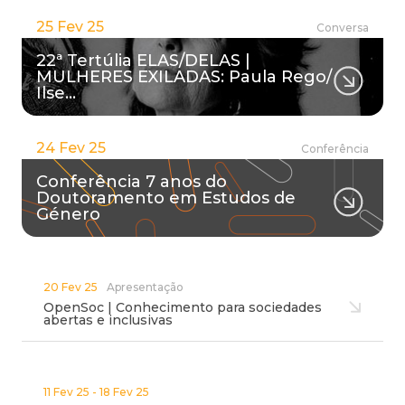
25 Fev 25
Conversa
22ª Tertúlia ELAS/DELAS |
MULHERES EXILADAS: Paula Rego/
Ilse…
24 Fev 25
Conferência
Conferência 7 anos do
Doutoramento em Estudos de
Género
20 Fev 25
Apresentação
OpenSoc | Conhecimento para sociedades
abertas e inclusivas
11 Fev 25 - 18 Fev 25