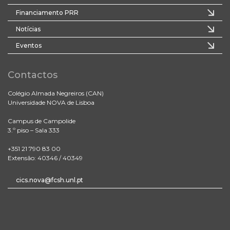
Financiamento PRR
Notícias
Eventos
Contactos
Colégio Almada Negreiros (CAN)
Universidade NOVA de Lisboa
Campus de Campolide
3.º piso – Sala 333
+351 21 790 83 00
Extensão: 40346 / 40349
cics.nova@fcsh.unl.pt