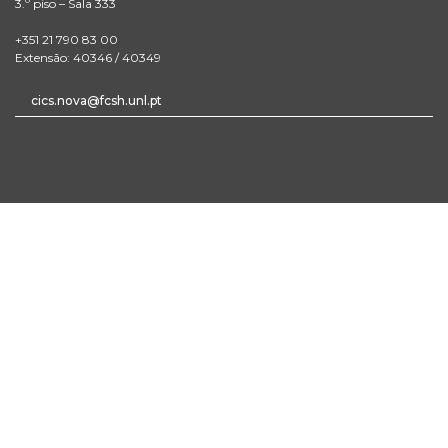
3.º piso – Sala 333
+351 21 790 83 00
Extensão: 40346 / 40349
cics.nova@fcsh.unl.pt