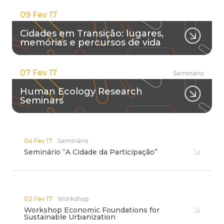
09 Fev 17
Cidades em Transição: lugares,
memórias e percursos de vida
07 Fev 17
Seminário
Human Ecology Research
Seminars
04 Fev 17
Seminário
Seminário “A Cidade da Participação”
02 Fev 17
Workshop
Workshop Economic Foundations for
Sustainable Urbanization