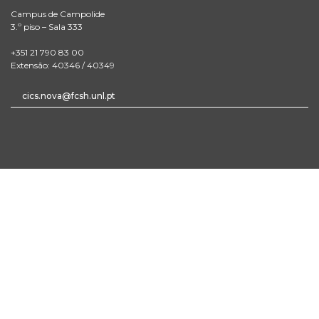
Campus de Campolide
3.º piso – Sala 333
+351 21 790 83 00
Extensão: 40346 / 40349
cics.nova@fcsh.unl.pt