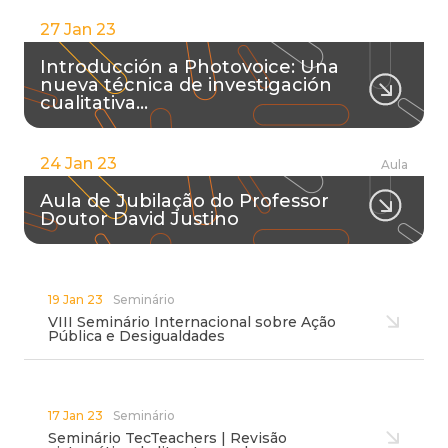
27 Jan 23
Introducción a Photovoice: Una
nueva técnica de investigación
cualitativa…
24 Jan 23
Aula
Aula de Jubilação do Professor
Doutor David Justino
19 Jan 23
Seminário
VIII Seminário Internacional sobre Ação
Pública e Desigualdades
17 Jan 23
Seminário
Seminário TecTeachers | Revisão