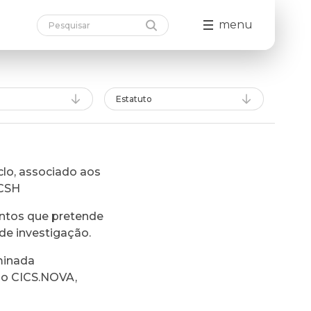
menu
Estatuto
lo, associado aos
FCSH
ntos que pretende
de investigação.
minada
do CICS.NOVA,