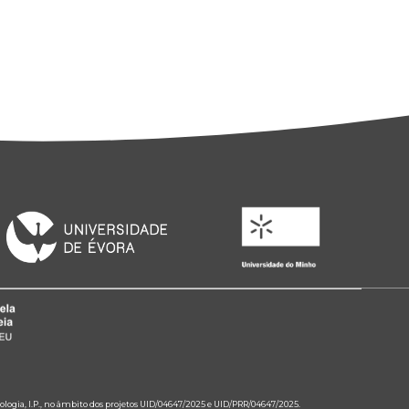
ologia, I.P., no âmbito dos projetos UID/04647/2025 e UID/PRR/04647/2025.