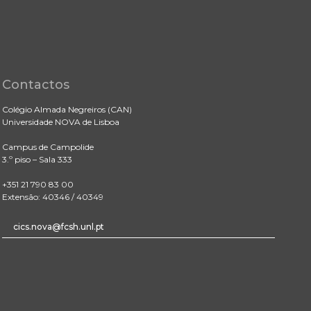
Contactos
Colégio Almada Negreiros (CAN)
Universidade NOVA de Lisboa
Campus de Campolide
3.º piso – Sala 333
+351 21 790 83 00
Extensão: 40346 / 40349
cics.nova@fcsh.unl.pt