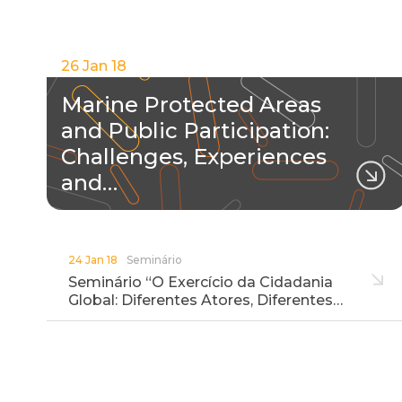
26 Jan 18
Marine Protected Areas
and Public Participation:
Challenges, Experiences
and…
24 Jan 18
Seminário
Seminário “O Exercício da Cidadania
Global: Diferentes Atores, Diferentes…