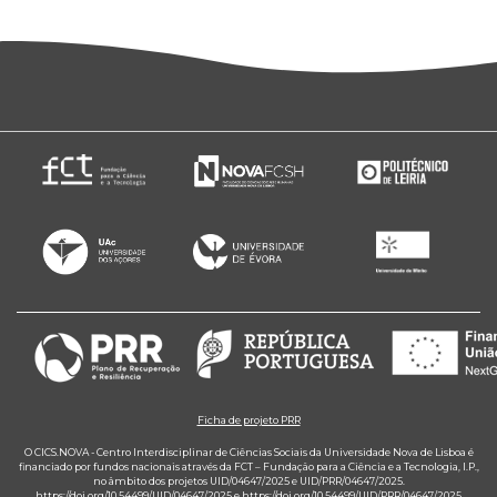
Ficha de projeto PRR
O CICS.NOVA - Centro Interdisciplinar de Ciências Sociais da Universidade Nova de Lisboa é
financiado por fundos nacionais através da FCT – Fundação para a Ciência e a Tecnologia, I.P.,
no âmbito dos projetos UID/04647/2025 e UID/PRR/04647/2025.
https://doi.org/10.54499/UID/04647/2025
e
https://doi.org/10.54499/UID/PRR/04647/2025