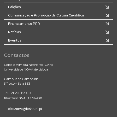
Edições
Comunicação e Promoção da Cultura Científica
Financiamento PRR
Notícias
Eventos
Contactos
Colégio Almada Negreiros (CAN)
Universidade NOVA de Lisboa
Campus de Campolide
3.º piso – Sala 333
+351 21 790 83 00
Extensão: 40346 / 40349
cics.nova@fcsh.unl.pt