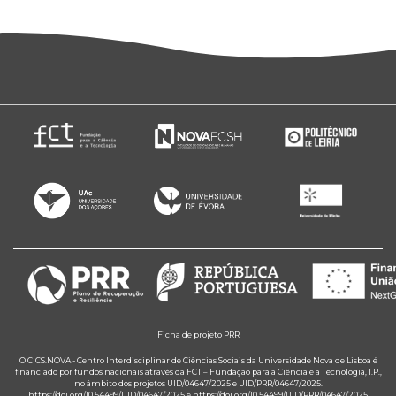
Ficha de projeto PRR
O CICS.NOVA - Centro Interdisciplinar de Ciências Sociais da Universidade Nova de Lisboa é
financiado por fundos nacionais através da FCT – Fundação para a Ciência e a Tecnologia, I.P.,
no âmbito dos projetos UID/04647/2025 e UID/PRR/04647/2025.
https://doi.org/10.54499/UID/04647/2025
e
https://doi.org/10.54499/UID/PRR/04647/2025