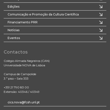
Edições
Comunicação e Promoção da Cultura Científica
Financiamento PRR
Notícias
Eventos
Contactos
Colégio Almada Negreiros (CAN)
Universidade NOVA de Lisboa
Campus de Campolide
3.º piso – Sala 333
+351 21 790 83 00
Extensão: 40346 / 40349
cics.nova@fcsh.unl.pt